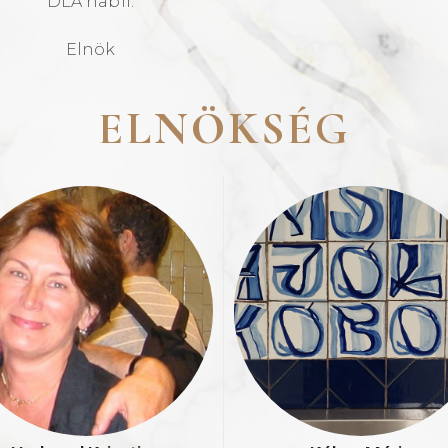
DLA habil.
Elnök
ELNÖKSÉG