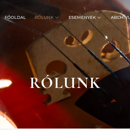
FŐOLDAL
RÓLUNK
ESEMÉNYEK
ARCHÍV
RÓLUNK