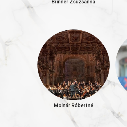
Brinner Zsuzsanna
Molnár Róbertné