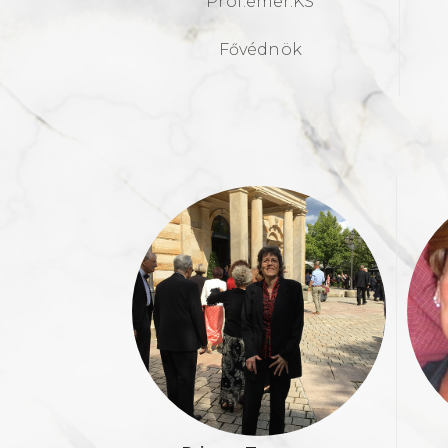
Prof.emer.KS
Fővédnök