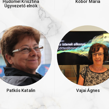
Hudomel Krisztina
Kóbor Mária
Ügyvezető elnök
Patkós Katalin
Vajai Ágnes