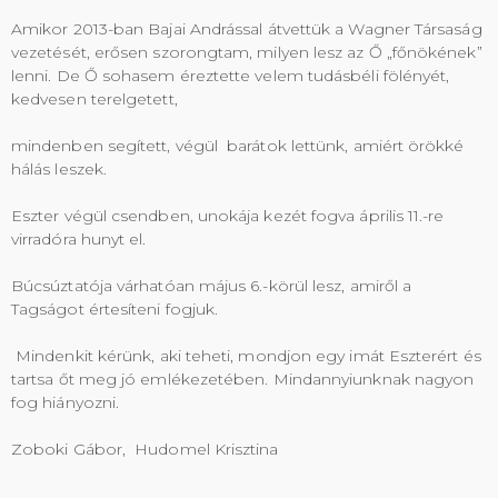
Amikor 2013-ban Bajai Andrással átvettük a Wagner Társaság
vezetését, erősen szorongtam, milyen lesz az Ő „főnökének”
lenni. De Ő sohasem éreztette velem tudásbéli fölényét,
kedvesen terelgetett,
mindenben segített, végül barátok lettünk, amiért örökké
hálás leszek.
Eszter végül csendben, unokája kezét fogva április 11.-re
virradóra hunyt el.
Búcsúztatója várhatóan május 6.-körül lesz, amiről a
Tagságot értesíteni fogjuk.
Mindenkit kérünk, aki teheti, mondjon egy imát Eszterért és
tartsa őt meg jó emlékezetében. Mindannyiunknak nagyon
fog hiányozni.
Zoboki Gábor, Hudomel Krisztina