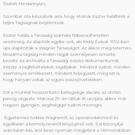
Tisztelt Mindannyian,
Szombat óta készülünk arra, hogy Molnár Eszter halálhírét a
teljes Tagságnak bejelentsük.
Eszter halála a Társaság számára felbecsülhetetlen
veszteség. Az alapítók egyike volt, aki Király Évával 1992-ben
újra alapították a Wagner Társaságot. Az akkor még tetemes
létszámú tagság minden tagját személyesen ismerte,
kezelte és archiválta a Társaság összes dokumentumát,
intézte a tagfelvételeket, tagdíjakat. Mindent tudott, minden
eseményre emlékezett, mindent feljegyzett, még azt is,
hogy hányan voltak az egyes összejöveteleken.
Ezt a munkát hosszantartó betegsége dacára, az utolsó
percig végezte. Március 29.-én láttuk őt utoljára, akkor már
nagyon gyengén, segítséggel tudott mozogni.
Egyetemes tudása Wagnerről, az operairodalomról és
egyáltalán a komolyzenéről lenyűgöző volt. Ezt bizonyítja
számtalan írás, ami keze nyomán megjelent a Hírmondóban.